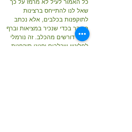
כל האמור לעיל לא מרמז על כך
שאל לנו להתייחס ברצינות
לתוקפנות בכלבים, אלא נכתב
בעיקר בכדי שנכיר במציאות וברף
שאנו דורשים מהכלב. זה נורמלי
לחלוטין שכלבים יפגינו תוקפנות
כלפי איום וכאשר הם מפחדים או
שומרים על משאב יקר להם (~
90% ממקרי התוקפנות), הרי גם
אנחנו כאלה. לכן כאשר אנו רוצים
לגשת ולטפל בתוקפנות, ראשית
עלינו ללמוד לקרוא את שפת
הכלב (כי הם תמיד מדברים אתנו
– למרות שאנו לא רואים את זה)
ולהבין אותו ואת הסיבות המניעות